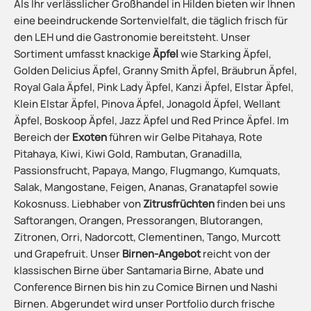
Als Ihr verlässlicher Großhandel in Hilden bieten wir Ihnen
eine beeindruckende Sortenvielfalt, die täglich frisch für
den LEH und die Gastronomie bereitsteht. Unser
Sortiment umfasst knackige
Äpfel
wie Starking Äpfel,
Golden Delicius Äpfel, Granny Smith Äpfel, Bräubrun Äpfel,
Royal Gala Äpfel, Pink Lady Äpfel, Kanzi Äpfel, Elstar Äpfel,
Klein Elstar Äpfel, Pinova Äpfel, Jonagold Äpfel, Wellant
Äpfel, Boskoop Äpfel, Jazz Äpfel und Red Prince Äpfel. Im
Bereich der
Exoten
führen wir Gelbe Pitahaya, Rote
Pitahaya, Kiwi, Kiwi Gold, Rambutan, Granadilla,
Passionsfrucht, Papaya, Mango, Flugmango, Kumquats,
Salak, Mangostane, Feigen, Ananas, Granatapfel sowie
Kokosnuss. Liebhaber von
Zitrusfrüchten
finden bei uns
Saftorangen, Orangen, Pressorangen, Blutorangen,
Zitronen, Orri, Nadorcott, Clementinen, Tango, Murcott
und Grapefruit. Unser
Birnen-Angebot
reicht von der
klassischen Birne über Santamaria Birne, Abate und
Conference Birnen bis hin zu Comice Birnen und Nashi
Birnen. Abgerundet wird unser Portfolio durch frische