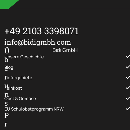
m
e
r
+49 2103 3398071
info@bidigmbh.com
Ü
Bıdı GmbH
Unsere Geschichte
b
e
Blog
r
Liefergebiete
u
Feinkost
n
Obst & Gemüse
s
EU Schulobstprogramm NRW
P
r