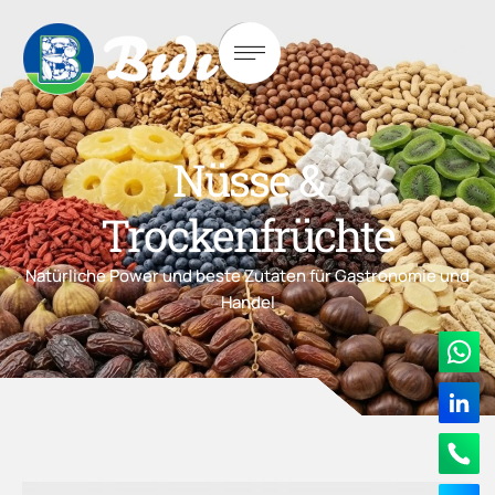
Nüsse &
Trockenfrüchte
Natürliche Power und beste Zutaten für Gastronomie und
Handel