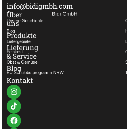
info@bidigmbh.com
Über
Bıdı GmbH
Unsere Geschichte
G
uns
Blog
H
Produkte
Liefergebiete
Li
Lieferung
Feinkost
C
& Service
Obst & Gemüse
S
Blog
EU Schulobstprogramm NRW
T
Kontakt