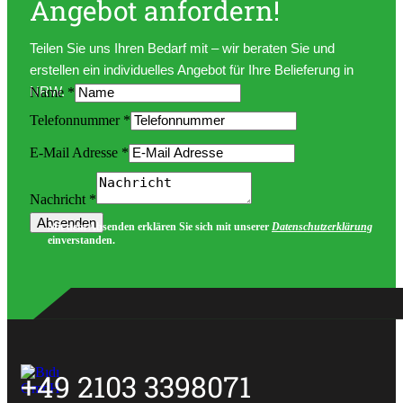
Angebot anfordern!
Teilen Sie uns Ihren Bedarf mit – wir beraten Sie und
erstellen ein individuelles Angebot für Ihre Belieferung in
NRW.
Name
*
Telefonnummer
*
Telefonnummer
E-Mail Adresse
*
Layout
Name
Nachricht
*
Absenden
Mit dem Absenden erklären Sie sich mit unserer
Datenschutzerklärung
einverstanden.
+49 2103 3398071