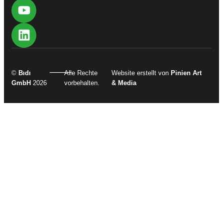
⸻
©
Bıdı
Alle Rechte
Website erstellt von
Pinien Art
GmbH
2026
vorbehalten.
& Media