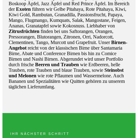
Boskoop Äpfel, Jazz Äpfel und Red Prince Äpfel. Im Bereich
der
Exoten
führen wir Gelbe Pitahaya, Rote Pitahaya, Kiwi,
Kiwi Gold, Rambutan, Granadilla, Passionsfrucht, Papaya,
Mango, Flugmango, Kumquats, Salak, Mangostane, Feigen,
Ananas, Granatapfel sowie Kokosnuss. Liebhaber von
Zitrusfrüchten
finden bei uns Saftorangen, Orangen,
Pressorangen, Blutorangen, Zitronen, Orri, Nadorcott,
Clementinen, Tango, Murcott und Grapefruit. Unser
Birnen-
Angebot
reicht von der klassischen Birne über Santamaria
Birne, Abate und Conference Birnen bis hin zu Comice
Birnen und Nashi Birnen. Abgerundet wird unser Portfolio
durch frische
Beeren und Trauben
wie Erdbeeren, helle
Trauben, rote Trauben und blaue Trauben, sowie
Steinobst
und Melonen
wie rote Pflaumen und Wassermelone. Auch
Bananen und Spezialitäten wie Quitten gehören zu unserem
täglichen Lieferumfang.
IHR NÄCHSTER SCHRITT