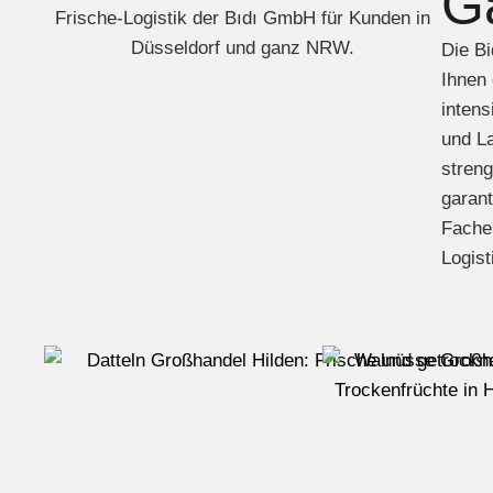
G
Die Bi
Ihnen 
inten
und La
streng
garant
Fachei
Logist