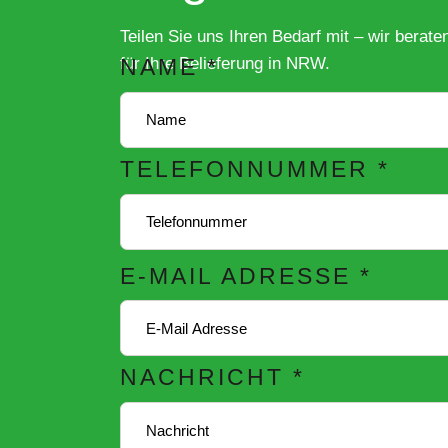
Teilen Sie uns Ihren Bedarf mit – wir berate
für Ihre Belieferung in NRW.
NAME
*
TELEFONNUMMER
*
N
E-MAIL ADRESSE
*
A
C
H
R
NACHRICHT
*
I
C
H