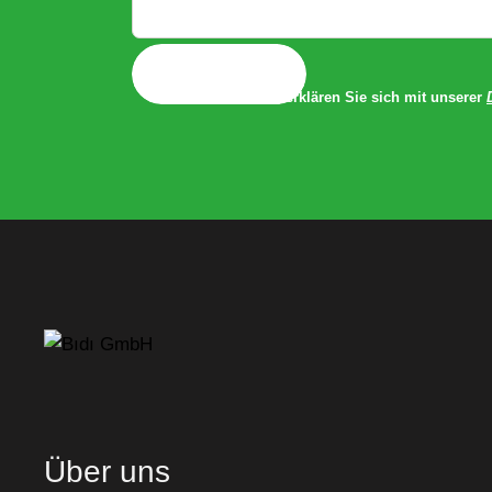
T
E
-
Absenden
M
Mit dem Absenden erklären Sie sich mit unserer
A
I
L
A
D
R
E
S
S
E
Über uns