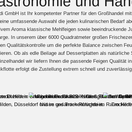
astronomie und Han
di GmbH ist Ihr kompetenter Partner für den Großhandel mit
eine umfassende Auswahl die jeden kulinarischen Bedarf ab
sivem Aroma klassische Mehlfeigen sowie beeindruckende 
rge. In unserem über 6000 Quadratmeter großen Frischezent
en Qualitätskontrolle um die perfekte Balance zwischen Fe
ieren. Ob als edle Beilage auf Dessertplatten als natürlic
nzelhandel wir liefern Ihnen die passende Feigen Qualität 
ikflotte erfolgt die Zustellung extrem schnell und zuverlässi