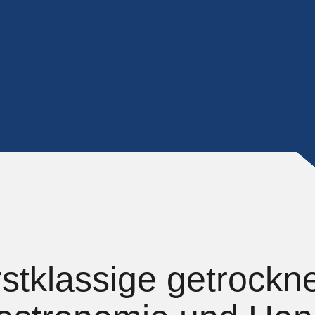
stklassige getrockn