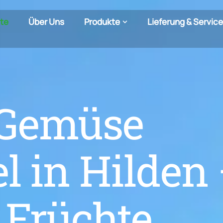
ite
Über Uns
Produkte
Lieferung & Service
& Gemüse
l in Hilden
 Früchte.