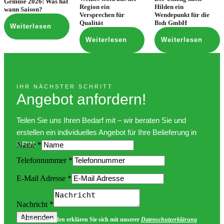
Gemüse 2026: Was hat
Region ein
Hilden ein
wann Saison?
Versprechen für
Wendepunkt für die
Qualität
Bıdı GmbH
Weiterlesen
Weiterlesen
Weiterlesen
IHR NÄCHSTER SCHRITT
Angebot anfordern!
Teilen Sie uns Ihren Bedarf mit – wir beraten Sie und
erstellen ein individuelles Angebot für Ihre Belieferung in
NRW.
Name
*
Telefonnummer
*
E-Mail Adresse
*
E-
Mail
Nachricht
*
Telefonnummer
Absenden
Name
Mit dem Absenden erklären Sie sich mit unserer
Datenschutzerklärung