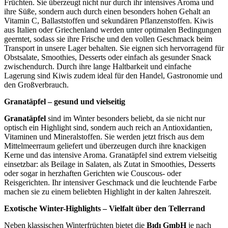
Früchten. Sie überzeugt nicht nur durch ihr intensives Aroma und
ihre Süße, sondern auch durch einen besonders hohen Gehalt an
Vitamin C, Ballaststoffen und sekundären Pflanzenstoffen. Kiwis
aus Italien oder Griechenland werden unter optimalen Bedingungen
geerntet, sodass sie ihre Frische und den vollen Geschmack beim
Transport in unsere Lager behalten. Sie eignen sich hervorragend für
Obstsalate, Smoothies, Desserts oder einfach als gesunder Snack
zwischendurch. Durch ihre lange Haltbarkeit und einfache
Lagerung sind Kiwis zudem ideal für den Handel, Gastronomie und
den Großverbrauch.
Granatäpfel – gesund und vielseitig
Granatäpfel
sind im Winter besonders beliebt, da sie nicht nur
optisch ein Highlight sind, sondern auch reich an Antioxidantien,
Vitaminen und Mineralstoffen. Sie werden jetzt frisch aus dem
Mittelmeerraum geliefert und überzeugen durch ihre knackigen
Kerne und das intensive Aroma. Granatäpfel sind extrem vielseitig
einsetzbar: als Beilage in Salaten, als Zutat in Smoothies, Desserts
oder sogar in herzhaften Gerichten wie Couscous- oder
Reisgerichten. Ihr intensiver Geschmack und die leuchtende Farbe
machen sie zu einem beliebten Highlight in der kalten Jahreszeit.
Exotische Winter-Highlights – Vielfalt über den Tellerrand
Neben klassischen Winterfrüchten bietet die
Bıdı GmbH
je nach