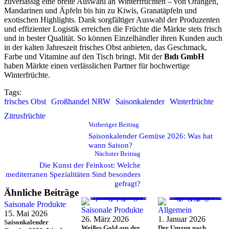
zuverlässig eine breite Auswahl an Winterfrüchten – von Orangen,
Mandarinen und Äpfeln bis hin zu Kiwis, Granatäpfeln und
exotischen Highlights. Dank sorgfältiger Auswahl der Produzenten
und effizienter Logistik erreichen die Früchte die Märkte stets frisch
und in bester Qualität. So können Einzelhändler ihren Kunden auch
in der kalten Jahreszeit frisches Obst anbieten, das Geschmack,
Farbe und Vitamine auf den Tisch bringt. Mit der
Bıdı GmbH
haben Märkte einen verlässlichen Partner für hochwertige
Winterfrüchte.
Tags:
frisches Obst
Großhandel NRW
Saisonkalender
Winterfrüchte
Zitrusfrüchte
Vorheriger Beitrag
Saisonkalender Gemüse 2026: Was hat
wann Saison?
Nächster Beitrag
Die Kunst der Feinkost: Welche
mediterranen Spezialitäten Sind besonders
gefragt?
Ähnliche Beiträge
Saisonale Produkte
Saisonale Produkte
Allgemein
15. Mai 2026
26. März 2026
1. Januar 2026
Saisonkalender
Weißes Gold aus der
Der Umzug nach