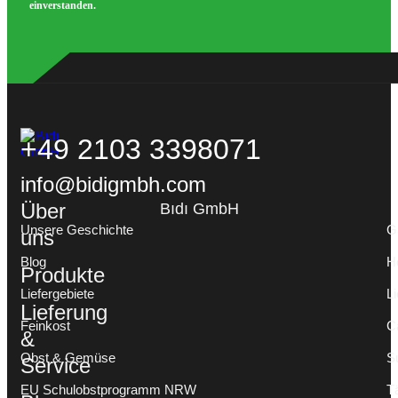
einverstanden.
+49 2103 3398071
info@bidigmbh.com
Über
Bıdı GmbH
Unsere Geschichte
G
uns
Blog
H
Produkte
Liefergebiete
Li
Lieferung
Feinkost
C
&
Obst & Gemüse
S
Service
EU Schulobstprogramm NRW
T