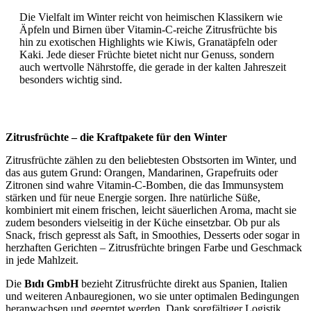
Die Vielfalt im Winter reicht von heimischen Klassikern wie
Äpfeln und Birnen über Vitamin-C-reiche Zitrusfrüchte bis
hin zu exotischen Highlights wie Kiwis, Granatäpfeln oder
Kaki. Jede dieser Früchte bietet nicht nur Genuss, sondern
auch wertvolle Nährstoffe, die gerade in der kalten Jahreszeit
besonders wichtig sind.
Zitrusfrüchte – die Kraftpakete für den Winter
Zitrusfrüchte zählen zu den beliebtesten Obstsorten im Winter, und
das aus gutem Grund: Orangen, Mandarinen, Grapefruits oder
Zitronen sind wahre Vitamin-C-Bomben, die das Immunsystem
stärken und für neue Energie sorgen. Ihre natürliche Süße,
kombiniert mit einem frischen, leicht säuerlichen Aroma, macht sie
zudem besonders vielseitig in der Küche einsetzbar. Ob pur als
Snack, frisch gepresst als Saft, in Smoothies, Desserts oder sogar in
herzhaften Gerichten – Zitrusfrüchte bringen Farbe und Geschmack
in jede Mahlzeit.
Die
Bıdı GmbH
bezieht Zitrusfrüchte direkt aus Spanien, Italien
und weiteren Anbauregionen, wo sie unter optimalen Bedingungen
heranwachsen und geerntet werden. Dank sorgfältiger Logistik