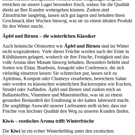
erreichen sie unsere Lager besonders frisch, sodass Sie die Qualität
direkt an Ihre Kunden weitergeben können. Zudem sind
Zitrusfrüchte langlebig, lassen sich gut lagern und behalten ihren
Geschmack über Wochen hinweg, was sie zu einem idealen Produkt
für den Winter macht.
Äpfel und Birnen – die winterlichen Klassiker
Auch heimische Obstsorten wie
Äpfel und Birnen
sind im Winter
nicht wegzudenken. Viele dieser Früchte werden nach der Ernte in
Kühlhäusern gelagert, wodurch sie ihre Frische, Festigkeit und das
volle Aroma über Monate hinweg behalten. Besonders beliebt sind
Sorten wie Elstar, Braeburn, Jonagold oder Conference, die sich
vielseitig einsetzen lassen: Sie schmecken pur, lassen sich zu
Apfelmus, Kompott oder Chutneys verarbeiten, bereichern Salate
oder werden zu klassischen winterlichen Backrezepten wie Kuchen,
Strudel oder Aufläufen. Äpfel und Birnen sind zudem reich an
Ballaststoffen, Vitaminen und Mineralstoffen, was sie zu einem
gesunden Bestandteil der Ernährung in der kalten Jahreszeit macht.
Die sorgfältige Auswahl unserer Lieferanten stellt sicher, dass nur
Früchte von höchster Qualität den Weg zu unseren Kunden finden.
Kiwis – exotisches Aroma trifft Winterfrische
Die
Kiwi
ist ein echter Winterliebling unter den exotischen