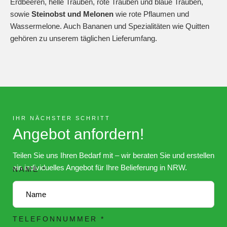
Erdbeeren, helle Trauben, rote Trauben und blaue Trauben,
sowie
Steinobst und Melonen
wie rote Pflaumen und
Wassermelone. Auch Bananen und Spezialitäten wie Quitten
gehören zu unserem täglichen Lieferumfang.
IHR NÄCHSTER SCHRITT
Angebot anfordern!
Teilen Sie uns Ihren Bedarf mit – wir beraten Sie und erstellen
ein individuelles Angebot für Ihre Belieferung in NRW.
NAME
*
TELEFONNUMMER
*