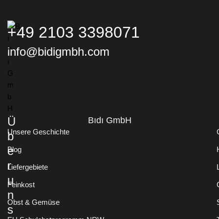
C
H
T
+49 2103 3398071
L
A
info@bidigmbh.com
Y
O
U
T
Ü
Bıdı GmbH
Unsere Geschichte
b
e
Blog
r
Liefergebiete
u
Feinkost
n
Obst & Gemüse
s