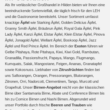
Als Ihr verlässlicher Großhandel in Hilden bieten wir Ihnen eine
beeindruckende Sortenvielfalt, die täglich frisch für den LEH
und die Gastronomie bereitsteht. Unser Sortiment umfasst
knackige
Äpfel
wie Starking Äpfel, Golden Delicius Äpfel,
Granny Smith Äpfel, Bräubrun Äpfel, Royal Gala Äpfel, Pink
Lady Äpfel, Kanzi Äpfel, Elstar Äpfel, Klein Elstar Äpfel, Pinova
Äpfel, Jonagold Äpfel, Wellant Äpfel, Boskoop Äpfel, Jazz
Äpfel und Red Prince Äpfel. Im Bereich der
Exoten
führen wir
Gelbe Pitahaya, Rote Pitahaya, Kiwi, Kiwi Gold, Rambutan,
Granadilla, Passionsfrucht, Papaya, Mango, Flugmango,
Kumquats, Salak, Mangostane, Feigen, Ananas, Granatapfel
sowie Kokosnuss. Liebhaber von
Zitrusfrüchten
finden bei
uns Saftorangen, Orangen, Pressorangen, Blutorangen,
Zitronen, Orri, Nadorcott, Clementinen, Tango, Murcott und
Grapefruit. Unser
Birnen-Angebot
reicht von der klassischen
Birne über Santamaria Birne, Abate und Conference Birnen bis
hin zu Comice Birnen und Nashi Birnen. Abgerundet wird
unser Portfolio durch frische
Beeren und Trauben
wie