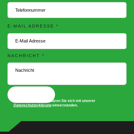
E-MAIL ADRESSE
*
E
NACHRICHT
*
-
M
A
I
L
Absenden
N
Mit dem Absenden erklären Sie sich mit unserer
A
Datenschutzerklärung
einverstanden.
C
H
R
I