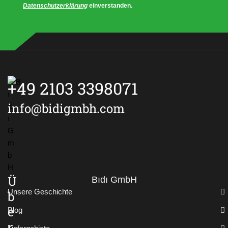
m
Datenschutzerklärung
einverstanden.
e
r
+49 2103 3398071
info@bidigmbh.com
Ü
Bıdı GmbH
Unsere Geschichte
b
e
Blog
r