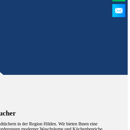
ucher
dtüchern in der Region Hilden. Wir bieten Ihnen eine
nforderungen moderner Waschräume und Küchenbereiche