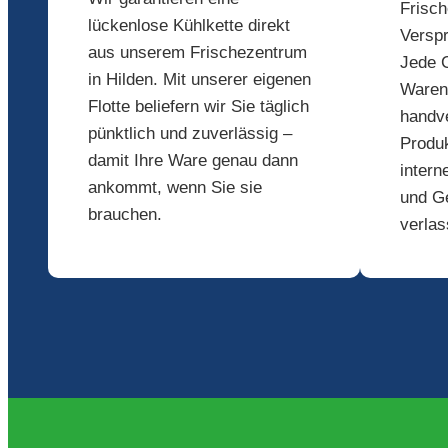
Frisch
lückenlose Kühlkette direkt
Versp
aus unserem Frischezentrum
Jede C
in Hilden. Mit unserer eigenen
Warene
Flotte beliefern wir Sie täglich
handve
pünktlich und zuverlässig –
Produk
damit Ihre Ware genau dann
intern
ankommt, wenn Sie sie
und G
brauchen.
verlas