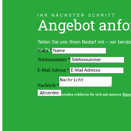
IHR NÄCHSTER SCHRITT
Angebot anfo
Teilen Sie uns Ihren Bedarf mit – wir berat
für Ihre Belieferung in NRW.
Name
*
Telefonnummer
*
E-Mail Adresse
*
Nachricht
Layout
Nachricht
*
Telefonnummer
Absenden
Mit dem Absenden erklären Sie sich mit unserer
Date