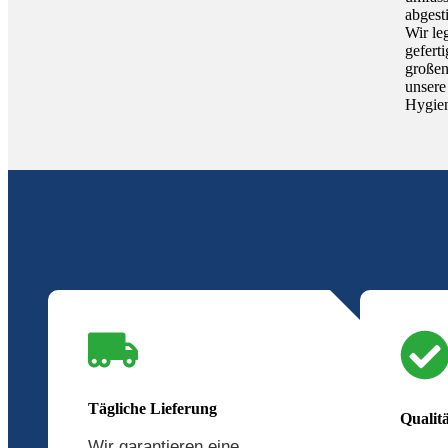
abgest
Wir le
gefert
großen
unsere 
Hygien
Tägliche Lieferung
Qualitä
Wir garantieren eine