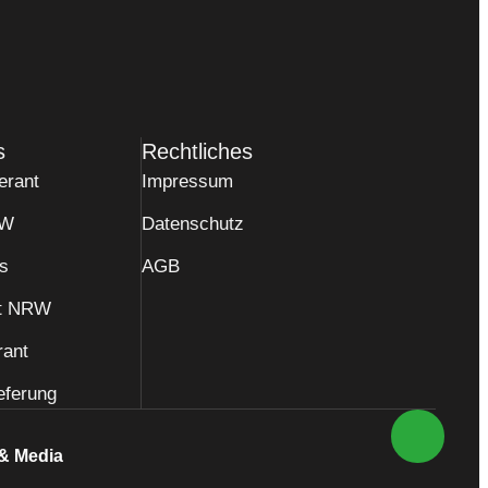
s
Rechtliches
erant
Impressum
RW
Datenschutz
és
AGB
nt NRW
rant
eferung
 & Media