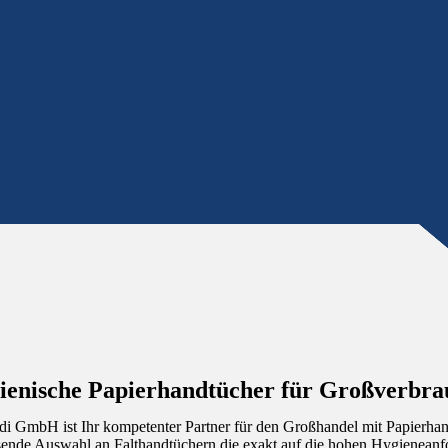
ienische Papierhandtücher für Großverbra
di GmbH ist Ihr kompetenter Partner für den Großhandel mit Papierhan
ende Auswahl an Falthandtüchern die exakt auf die hohen Hygienea